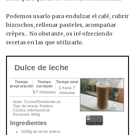
Podemos usarlo para endulzar el café, cubrir
bizcochos, rellenar pasteles, acompañar
crêpes… No obstante, os iré ofreciendo
recetas en las que utilizarlo.
Dulce de leche
Tiempo
Tiempo
Tiempo total
prepraración
cocinado
1 hora 7
67 minutos
minutos
Autor:
CocinaThermomix.es
Tipo de receta:
Postres
Cocina:
Internacional
Raciones:
600g
Ingredientes
Imprimir
1000g de leche entera.