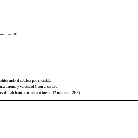
ra unas 30).
ituyendo el cubilete por el cestillo.
ura varoma y velocidad 1 con el cestillo.
nes del fabricante (en mi caso fueron 12 minutos a 200º).