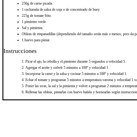
250g de carne picada.
1 cucharada de salsa de soja o de concentrado de buey.
225g de tomate frito.
1 pimiento verde.
Sal y pimienta.
Obleas de empanadillas (dependiendo del tamaño serán más o menos, pero da pa
1 huevo para pintar.
Instrucciones
Picar el ajo, la cebolla y el pimiento durante 5 segundos a velocidad 5.
Agregar el aceite y sofreír 5 minutos a 100º y velocidad 1.
Incorporar la carne y la salsa y cocinar 5 minutos a 100º y velocidad 1.
Echar el tomate y programar 5 minutos a temperatura varoma y velocidad 1 sust
Poner las uvas, la sal y la pimienta y volver a programar 2 minutos a temperat
Rellenar las obleas, pintarlas con huevo batido y hornearlas según instruccio