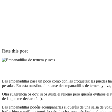
Rate this post
Las empanadillas pasa un poco como con las croquetas: las puedes hac
pesadas. En esta ocasión, al tratarse de empanadillas de ternera y uva, l
Otra sugerencia os doy: si os gusta el relleno pero queréis evitaros el
de la que me declaro fan).
Las empanadillas podéis acompañarlas si queréis de una salsa de yogur (
batáis bien y voilá, ya tenéis la salsa hecha, que más fácil y rápido im