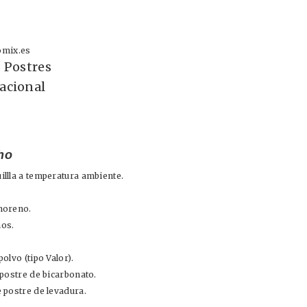
mix.es
:
Postres
acional
ho
llla a temperatura ambiente.
moreno.
os.
olvo (tipo Valor).
 postre de bicarbonato.
 postre de levadura.