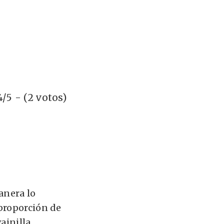
4/5 - (2 votos)
anera lo
 proporción de
ainilla,