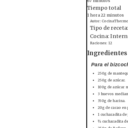
67 minutos
Tiempo total
1 hora 22 minutos
Autor:
CocinaThermo
Tipo de receta
Cocina:
Intern
Raciones:
12
Ingredientes
Para el bizcoc
250g de mantequi
250g de azúcar.
100g de azúcar 
3 huevos median
350g de harina.
20g de cacao en p
1 cucharadita de
½ cucharadita de