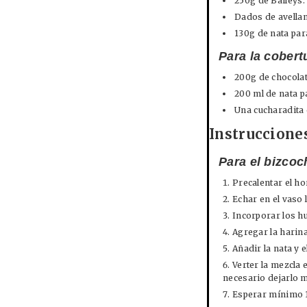
250g de Baileys.
Dados de avella
130g de nata par
Para la cobert
200g de chocola
200 ml de nata p
Una cucharadita 
Instruccione
Para el bizcoc
Precalentar el h
Echar en el vaso 
Incorporar los hu
Agregar la harina
Añadir la nata y 
Verter la mezcla 
necesario dejarlo 
Esperar mínimo 1