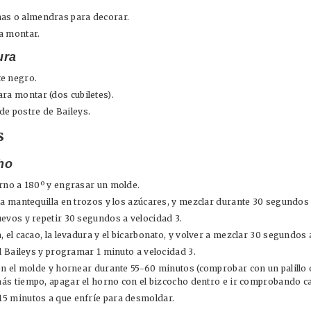
nas o almendras para decorar.
a montar.
ura
te negro.
ara montar (dos cubiletes).
de postre de Baileys.
s
ho
orno a 180º y engrasar un molde.
la mantequilla en trozos y los azúcares, y mezclar durante 30 segundos 
evos y repetir 30 segundos a velocidad 3.
, el cacao, la levadura y el bicarbonato, y volver a mezclar 30 segundos 
el Baileys y programar 1 minuto a velocidad 3.
en el molde y hornear durante 55-60 minutos (comprobar con un palillo o 
más tiempo, apagar el horno con el bizcocho dentro e ir comprobando c
5 minutos a que enfríe para desmoldar.