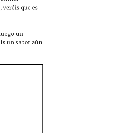
 veréis que es
 luego un
éis un sabor aún