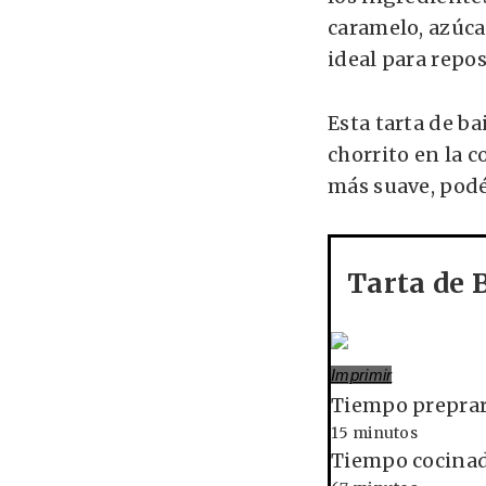
caramelo, azúca
ideal para repos
Esta tarta de ba
chorrito en la 
más suave, podéi
Tarta de 
Imprimir
Tiempo prepra
15 minutos
Tiempo cocina