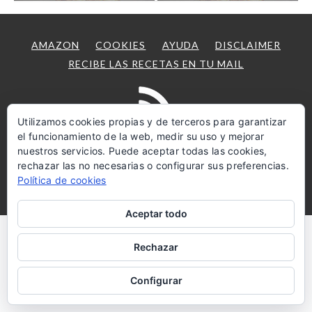
AMAZON
COOKIES
AYUDA
DISCLAIMER
RECIBE LAS RECETAS EN TU MAIL
Utilizamos cookies propias y de terceros para garantizar
el funcionamiento de la web, medir su uso y mejorar
Suscríbete
nuestros servicios. Puede aceptar todas las cookies,
rechazar las no necesarias o configurar sus preferencias.
Copyright © 2026 ·
Ambiance Pro Theme
on
Genesis
Política de cookies
Framework
·
WordPress
·
Log in
Aceptar todo
Rechazar
Configurar