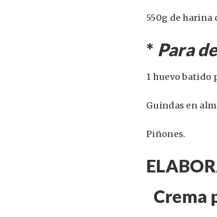
550g de harina 
*
Para d
1 huevo batido 
Guindas en almí
Piñones.
ELABOR
Crema p