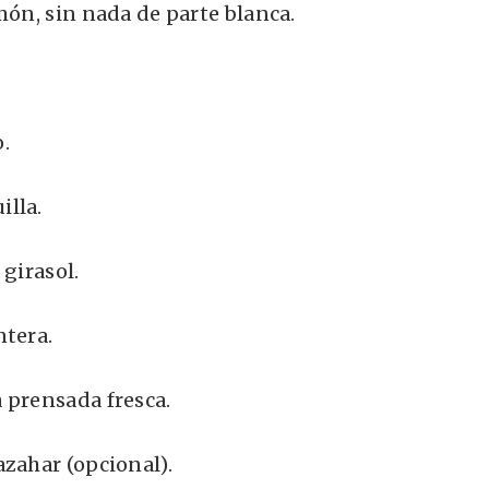
món, sin nada de parte blanca.
.
lla.
 girasol.
ntera.
 prensada fresca.
azahar (opcional).