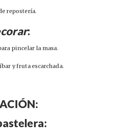
de repostería.
ecorar
:
para pincelar la masa.
bar y fruta escarchada.
ACIÓN:
astelera
: