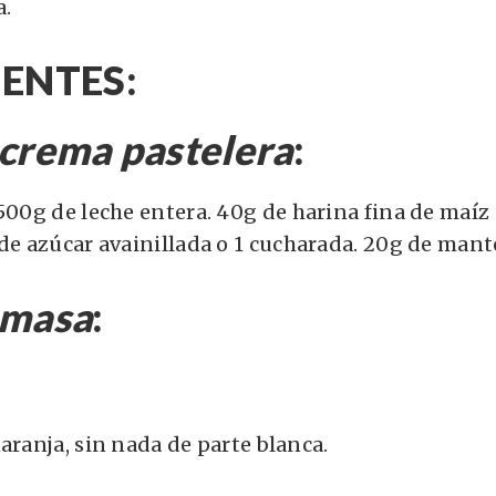
a.
ENTES:
 crema pastelera
:
500g de leche entera.
40g de harina fina de maíz
 de azúcar avainillada o 1 cucharada.
20g de mante
 masa
:
naranja, sin nada de parte blanca
.