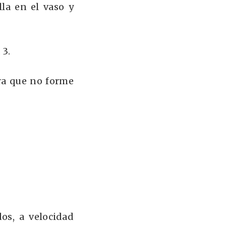
la en el vaso y
 3
.
ra que no forme
os, a velocidad