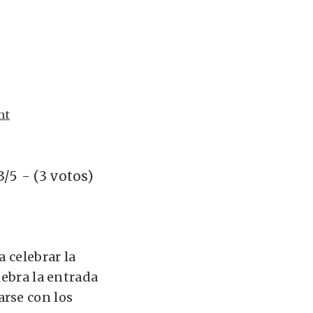
nt
3/5 - (3 votos)
 celebrar la
lebra la entrada
arse con los