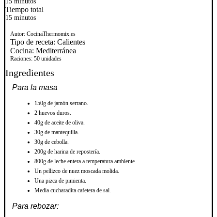
15 minutos
Tiempo total
15 minutos
Autor:
CocinaThermomix.es
Tipo de receta:
Calientes
Cocina:
Mediterránea
Raciones:
50 unidades
Ingredientes
Para la masa
150g de jamón serrano.
2 huevos duros.
40g de aceite de oliva.
30g de mantequilla.
30g de cebolla.
200g de harina de repostería.
800g de leche entera a temperatura ambiente.
Un pellizco de nuez moscada molida.
Una pizca de pimienta.
Media cucharadita cafetera de sal.
Para rebozar: