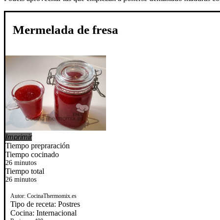
Mermelada de fresa
Imprimir
Tiempo prepraración
Tiempo cocinado
26 minutos
Tiempo total
26 minutos
Autor:
CocinaThermomix.es
Tipo de receta:
Postres
Cocina:
Internacional