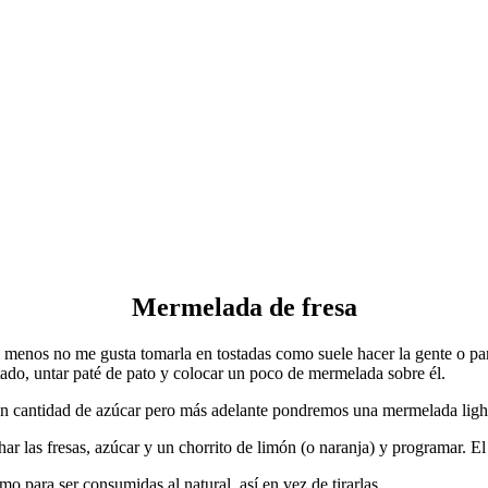
Mermelada de fresa
l menos no me gusta tomarla en tostadas como suele hacer la gente o pa
stado, untar paté de pato y colocar un poco de mermelada sobre él.
gran cantidad de azúcar pero más adelante pondremos una mermelada ligh
ar las fresas, azúcar y un chorrito de limón (o naranja) y programar. El 
para ser consumidas al natural, así en vez de tirarlas.