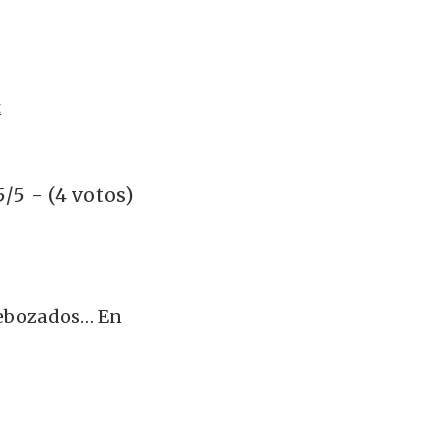
t
5/5 - (4 votos)
 rebozados… En