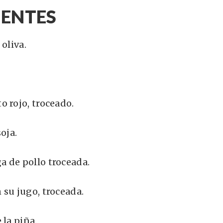
IENTES
 oliva.
o rojo, troceado.
oja.
 de pollo troceada.
 su jugo, troceada.
 la piña.