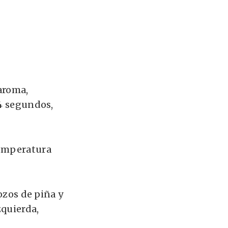
aroma,
 4 segundos,
temperatura
rozos de piña y
zquierda,