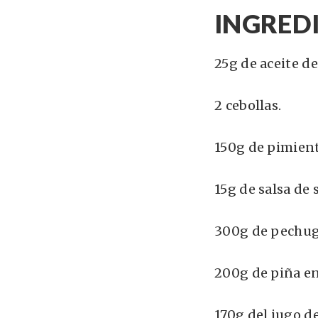
INGRED
25g de aceite de
2 cebollas.
150g de pimient
15g de salsa de s
300g de pechuga
200g de piña en
170g del jugo de