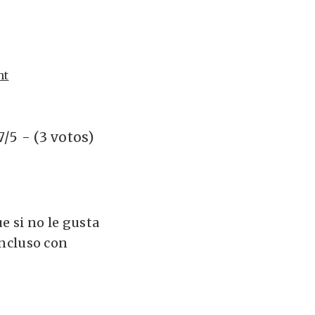
nt
.7/5 - (3 votos)
ue si no le gusta
incluso con