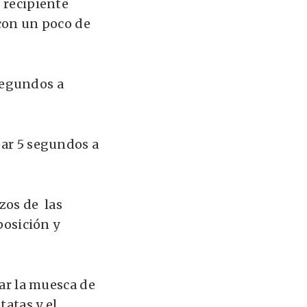
l recipiente
 con un poco de
 segundos a
ear 5 segundos a
ozos de las
 posición y
tar la muesca de
tatas y el