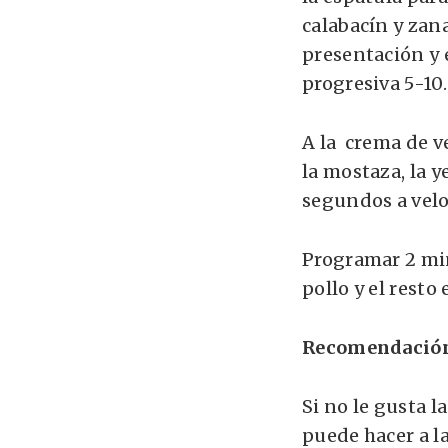
calabacín y zan
presentación y 
progresiva 5-10.
A la crema de v
la mostaza, la y
segundos a velo
Programar 2 min
pollo y el resto
Recomendació
Si no le gusta l
puede hacer a l