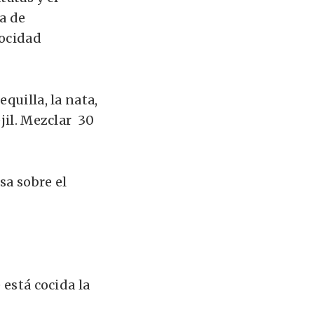
ja de
locidad
quilla, la nata,
jil. Mezclar 30
sa sobre el
 está cocida la