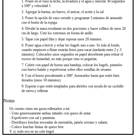
Poner en el vaso la leche, la levadura y el agua y mezclar 30 segundos
a 100º y velocidad 1.
Agregar la harina, un huevo, el azúcar, el aceite y la sal.
Poner la opción de vaso cerrado y programar 3 minutos de amasado
con el botón de la espiga.
Dividir la masa resultante en dos porciones y hacer rollitos de unos 20
cm de largo. Unir los extremos en forma de anillo.
Tapar con papel film y dejar reposar unos 20 minutos.
Poner agua a hervir y echar los bagels uno a uno. Se irán al fondo,
cuando empiecen a flotar estarán listos para sacar (tardarán entre 2 y 3
minutos). Colocarlos unos segundos en papel absorbente para retirar el
exceso de humedad, no más porque sino se pegarían.
Cubrir con papel de horno una bandeja, colocar los bagels, pintarlos
con huevo batido y espolvorear sobre ellos semillas de sésamo.
Con el horno precalentado a 180º, hornearlos hasta que estén bien
dorados (unos 10 minutos).
Esperar a que estén templados para abrirlos con ayuda de un cuchillo
de sierra y rellenar.
Notas
Os cuento cómo me gusta rellenarlos a mí:
- Unto generosamente ambas mitades con queso de untar.
- Espolvoreo con sal y pimienta.
- Distribuyo lonchas troceadas de mortadela, jamón serrano y salami.
- Coloco lonchas finitas de queso brie.
Y sí, todo eso en un solo bagel.