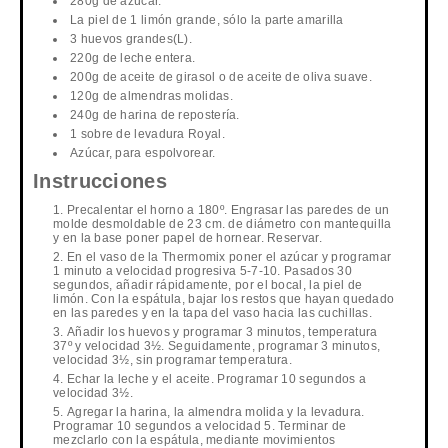
280g de azúcar.
La piel de 1 limón grande, sólo la parte amarilla
3 huevos grandes(L).
220g de leche entera.
200g de aceite de girasol o de aceite de oliva suave.
120g de almendras molidas.
240g de harina de repostería.
1 sobre de levadura Royal.
Azúcar, para espolvorear.
Instrucciones
Precalentar el horno a 180º. Engrasar las paredes de un
molde desmoldable de 23 cm. de diámetro con mantequilla
y en la base poner papel de hornear. Reservar.
En el vaso de la Thermomix poner el azúcar y programar
1 minuto a velocidad progresiva 5-7-10. Pasados 30
segundos, añadir rápidamente, por el bocal, la piel de
limón. Con la espátula, bajar los restos que hayan quedado
en las paredes y en la tapa del vaso hacia las cuchillas.
Añadir los huevos y programar 3 minutos, temperatura
37º y velocidad 3½. Seguidamente, programar 3 minutos,
velocidad 3½, sin programar temperatura.
Echar la leche y el aceite. Programar 10 segundos a
velocidad 3½.
Agregar la harina, la almendra molida y la levadura.
Programar 10 segundos a velocidad 5. Terminar de
mezclarlo con la espátula, mediante movimientos