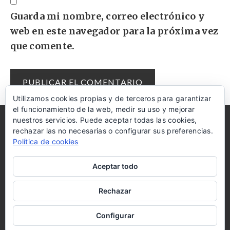
Guarda mi nombre, correo electrónico y
web en este navegador para la próxima vez
que comente.
Utilizamos cookies propias y de terceros para garantizar
el funcionamiento de la web, medir su uso y mejorar
nuestros servicios. Puede aceptar todas las cookies,
AMAZON
COOKIES
AYUDA
DISCLAIMER
rechazar las no necesarias o configurar sus preferencias.
Política de cookies
RECIBE LAS RECETAS EN TU MAIL
Aceptar todo
Rechazar
Suscríbete
Copyright © 2026 ·
Ambiance Pro Theme
on
Genesis
Configurar
Framework
·
WordPress
·
Log in