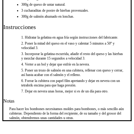
300g de queso de untar natural.
3 cucharaditas de postre de hierbas provenzales.
300g de salmón ahumado en lonchas.
Instrucciones
Hidratar la gelatina en agua fría según instrucciones del fabricante.
Poner la mitad del queso en el vaso y calentar 5 minutos a 50º y
velocidad 3.
Incorporar la gelatina escurrida, añadir el resto del queso y las hierbas
y mezclar durante 15 segundos a velocidad 3.
Verter a un bol y dejar que enfríe en la nevera.
Poner un trozo de salmón en una cubitera, rellenar con queso y cerrar,
así hasta acabar con el salmón y el relleno.
Forrar la cubitera con papel film apretando y dejar en nevera con un
tetrabrik encima para que haga presión.
Dejar en nevera unas horas, mejor si es de un día para otro.
Notas
Para hacer los bombones necesitamos moldes para bombones, o más sencillo aún
cubiteras. Dependiento de la forma del recipiente, de su tamaño y del grosor del
salmón, obtendremos unas cantidades u otras.