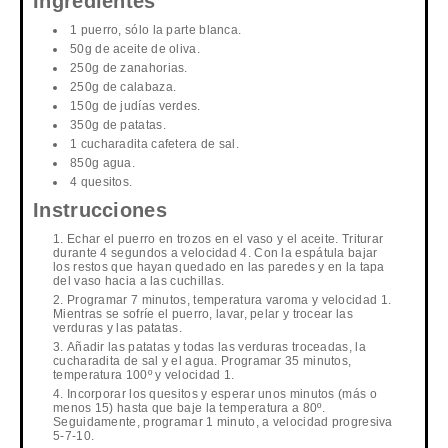
Ingredientes
1 puerro, sólo la parte blanca.
50g de aceite de oliva.
250g de zanahorias.
250g de calabaza.
150g de judías verdes.
350g de patatas.
1 cucharadita cafetera de sal.
850g agua.
4 quesitos.
Instrucciones
Echar el puerro en trozos en el vaso y el aceite. Triturar
durante 4 segundos a velocidad 4. Con la espátula bajar
los restos que hayan quedado en las paredes y en la tapa
del vaso hacia a las cuchillas.
Programar 7 minutos, temperatura varoma y velocidad 1.
Mientras se sofríe el puerro, lavar, pelar y trocear las
verduras y las patatas.
Añadir las patatas y todas las verduras troceadas, la
cucharadita de sal y el agua. Programar 35 minutos,
temperatura 100º y velocidad 1.
Incorporar los quesitos y esperar unos minutos (más o
menos 15) hasta que baje la temperatura a 80º.
Seguidamente, programar 1 minuto, a velocidad progresiva
5-7-10.