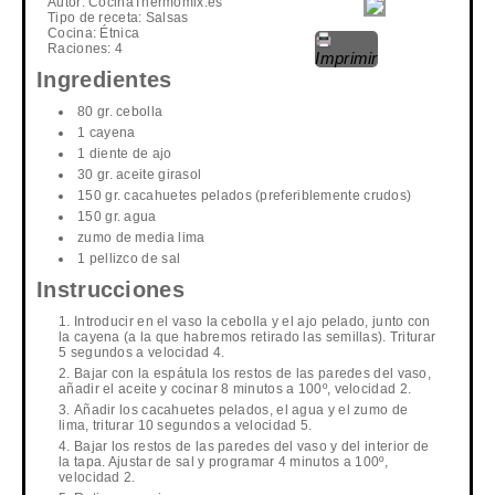
Autor:
CocinaThermomix.es
Tipo de receta:
Salsas
Cocina:
Étnica
Raciones:
4
Imprimir
Ingredientes
80 gr. cebolla
1 cayena
1 diente de ajo
30 gr. aceite girasol
150 gr. cacahuetes pelados (preferiblemente crudos)
150 gr. agua
zumo de media lima
1 pellizco de sal
Instrucciones
Introducir en el vaso la cebolla y el ajo pelado, junto con
la cayena (a la que habremos retirado las semillas). Triturar
5 segundos a velocidad 4.
Bajar con la espátula los restos de las paredes del vaso,
añadir el aceite y cocinar 8 minutos a 100º, velocidad 2.
Añadir los cacahuetes pelados, el agua y el zumo de
lima, triturar 10 segundos a velocidad 5.
Bajar los restos de las paredes del vaso y del interior de
la tapa. Ajustar de sal y programar 4 minutos a 100º,
velocidad 2.