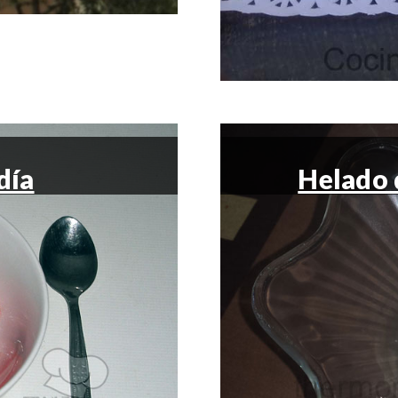
día
Helado 