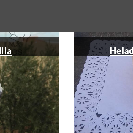
lla
Helad